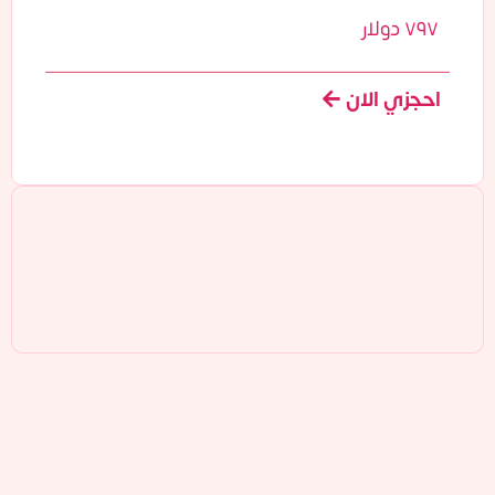
٧٩٧ دولار
احجزي الان