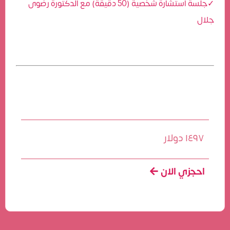
✓جلسة استشارة شخصية (50 دقيقة) مع الدكتورة رضوى
جلال
١٤٩٧ دولار
احجزي الان