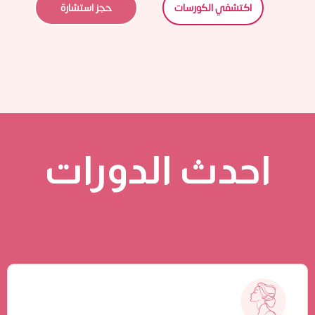
اكتشفي الكورسات
حجز استشارة
احدث الدورات