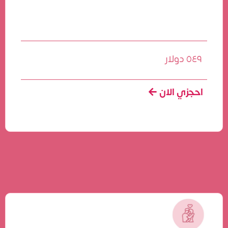
٥٤٩ دولار
احجزي الان