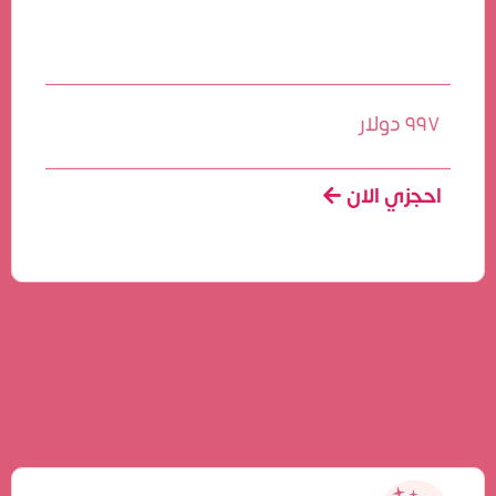
٩٩٧ دولار
احجزي الان